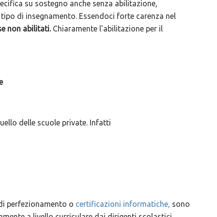
pecifica su sostegno anche senza abilitazione,
o tipo di insegnamento. Essendoci forte carenza nel
e non abilitati.
Chiaramente l'abilitazione per il
e
llo delle scuole private. Infatti
di perfezionamento o
certificazioni informatiche,
sono
mente a livello curriculare dai dirigenti scolastici.