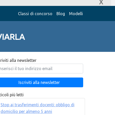
X
Classi di concorso
Blog
Modelli
VIARLA
criviti alla newsletter
icoli più letti
Stop ai trasferimenti docenti: obbligo di
domicilio per almeno 5 anni