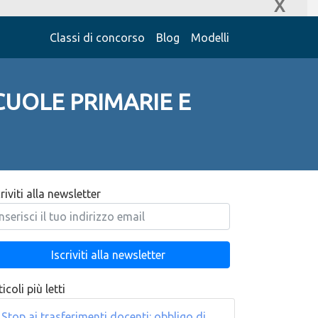
X
Classi di concorso
Blog
Modelli
CUOLE PRIMARIE E
criviti alla newsletter
icoli più letti
Stop ai trasferimenti docenti: obbligo di