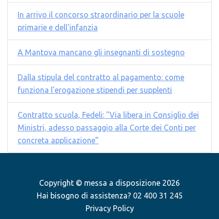
In arrivo il concorso straordinario per la scuole
primarie e dell'infanzia
A Mantova mancano gli insegnanti di sostegno
Dalla stipula del contratto al pagamento: come
funziona l'erogazione stipendi per supplenti
Contratto scuola, Fedeli: "Via libera in Consiglio dei
Ministri, adesso passaggio alla Corte dei Conti per
concreta applicazione”
Copyright © messa a disposizione 2026
Hai bisogno di assistenza?
02 400 31 245
Privacy Policy