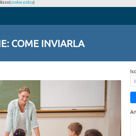
ilizzo(
cookie policy
)
NE: COME INVIARLA
Is
Art