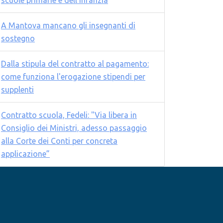
scuole primarie e dell'infanzia
A Mantova mancano gli insegnanti di
sostegno
Dalla stipula del contratto al pagamento:
come funziona l'erogazione stipendi per
supplenti
Contratto scuola, Fedeli: "Via libera in
Consiglio dei Ministri, adesso passaggio
alla Corte dei Conti per concreta
applicazione”