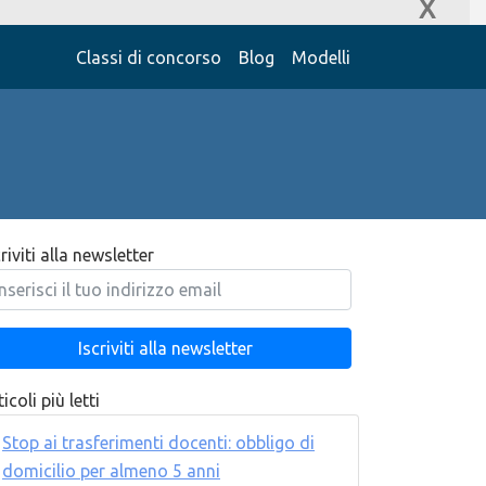
X
Classi di concorso
Blog
Modelli
criviti alla newsletter
icoli più letti
Stop ai trasferimenti docenti: obbligo di
domicilio per almeno 5 anni